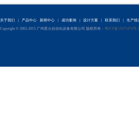
线
关于我们
|
产品中心
新闻中心
|
成功案例
|
设计方案
|
联系我们
|
生产线
Copyright © 2002-2015 广州星火自动化设备有限公司 版权所有：
粤ICP备15075478号-
口服液液体灌装生产线
自动膏液灌装生产线